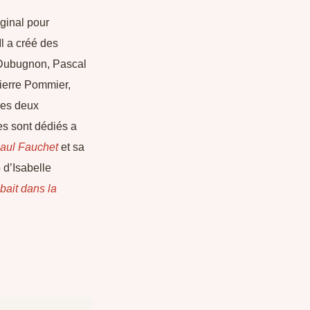
iginal pour
Il a créé des
 Dubugnon, Pascal
ierre Pommier,
Ses deux
s sont dédiés a
aul Fauchet
et sa
o d’Isabelle
bait dans la