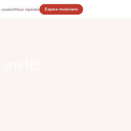
Espace musiciens
 soutenir
Nous rejoindre
 invité