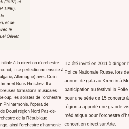
ch (1997) et
.M 1996),
 de
on, et de
avec le
el Olivier.
nitiale à la direction d’orchestre
Il a été invité en 2011 à diriger 
ochot, il se perfectionne ensuite à
Police Nationale Russe, lors de
Bulgarie, Allemagne) avec Colin
annuel de gala au Kremlin à M
hmar et Boris Hintchev. Il a
participation au festival la Fol
mbreuses formations musicales
eloup, les solistes de l’orchestre
pour une série de 15 concerts à
n Philharmonie, l’opéra de
région a apporté une grande visi
e de Douai région Nord Pas-de-
médiatique pour l’orchestre d’
rchestre de la République
concert en direct sur Arte.
go, ainsi l’orchestre d’harmonie