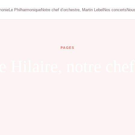
monie
Le Philharmonique
Notre chef d’orchestre, Martin Lebel
Nos concerts
Nous
PAGES
 Hilaire, notre chef