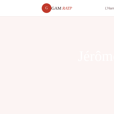
GAM
RATP
G
L’Har
Jérôme