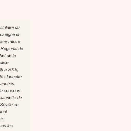
titulaire du
enseigne la
nservatoire
Régional de
chef de la
olice
09 à 2015,
é clarinette
 années.
du concours
clarinette de
éville en
ment
rix
ans les