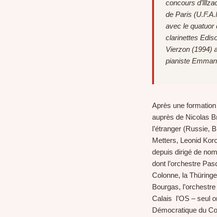
concours d’lllza
de Paris (U.F.A
avec le quatuor
clarinettes Edis
Vierzon (1994) 
pianiste Emmanu
Après une formation i
auprès de Nicolas Br
l’étranger (Russie, 
Metters, Leonid Korc
depuis dirigé de no
dont l’orchestre Pasd
Colonne, la Thüringe
Bourgas, l’orchestr
Calais l’OS – seul o
Démocratique du Con