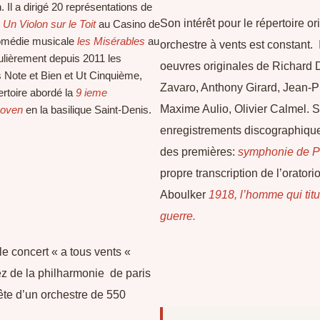
 Il a dirigé 20 représentations de
Son intérêt pour le répertoire or
e
Un Violon sur le Toit
au Casino de
 comédie musicale
les Misérables
au
orchestre à vents est constant. 
gulièrement depuis 2011 les
oeuvres originales de Richard
 Note et Bien et Ut Cinquième,
Zavaro, Anthony Girard, Jean-P
rtoire abordé la
9 ieme
Maxime Aulio, Olivier Calmel. 
hoven
en la basilique Saint-Denis.
enregistrements discographique
des premières:
symphonie de P
propre transcription de l’oratori
Aboulker
1918, l’homme qui titu
guerre.
 le concert « a tous vents «
ez de la philharmonie de paris
tête d’un orchestre de 550