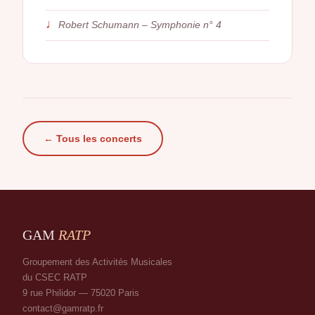
♩
Robert Schumann – Symphonie n° 4
← Tous les concerts
GAM
RATP
Groupement des Activités Musicales
du CSEC RATP
9 rue Philidor — 75020 Paris
contact@gamratp.fr