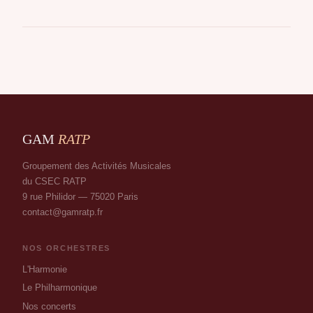
GAM
RATP
Groupement des Activités Musicales
du CSEC RATP
9 rue Philidor — 75020 Paris
contact@gamratp.fr
NOS ORCHESTRES
L'Harmonie
Le Philharmonique
Nos concerts