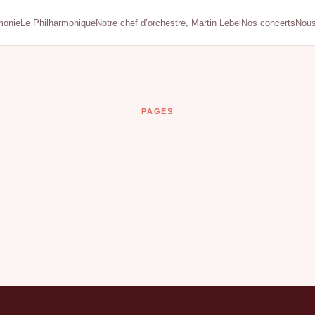
monie
Le Philharmonique
Notre chef d’orchestre, Martin Lebel
Nos concerts
Nous
PAGES