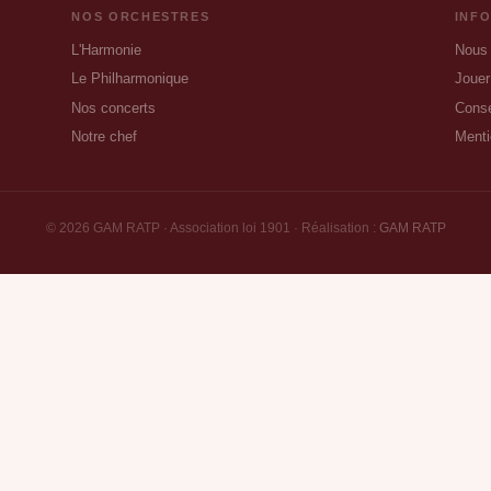
NOS ORCHESTRES
INF
L'Harmonie
Nous 
Le Philharmonique
Jouer
Nos concerts
Conse
Notre chef
Menti
© 2026 GAM RATP · Association loi 1901 · Réalisation :
GAM RATP