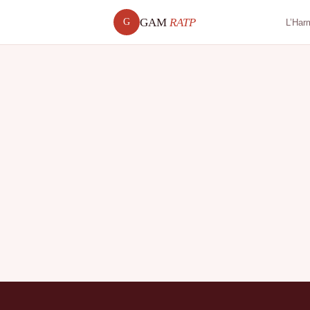
GAM
RATP
G
L’Har