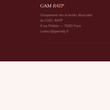
GAM
RATP
Groupement des Activités Musicales
du CSEC RATP
9 rue Philidor — 75020 Paris
contact@gamratp.fr