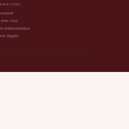
ORMATIONS
soutenir
 avec nous
il d'administration
ons légales